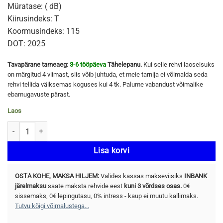
Müratase: ( dB)
Kiirusindeks: T
Koormusindeks: 115
DOT: 2025
Tavapärane tarneaeg:
3-6 tööpäeva
Tähelepanu.
Kui selle rehvi laoseisuks
on märgitud 4 viimast, siis võib juhtuda, et meie tarnija ei võimalda seda
rehvi tellida väiksemas koguses kui 4 tk. Palume vabandust võimalike
ebamugavuste pärast.
Laos
YOKOHAMA ICE GUARD STUD (IG65) 275/60 R20 115T kogus
Lisa korvi
OSTA KOHE, MAKSA HILJEM:
Valides kassas makseviisiks
INBANK
järelmaksu
saate maksta rehvide eest
kuni 3 võrdses osas.
0€
sissemaks, 0€ lepingutasu, 0% intress - kaup ei muutu kallimaks.
Tutvu kõigi võimalustega...