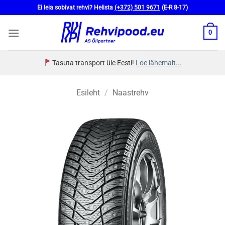
Skip
Ei leia sobivat rehvi? Helista
(+372) 501 9671
(E-R 8-17)
to
content
0
Tasuta transport üle Eesti!
Loe lähemalt...
Esileht
/
Naastrehv