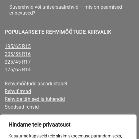
(2017)
valida
talverehvid
Suverehvid või universaalrehvid – mis on peamised
sõiduautole
erinevused?
–
naastrehv
Suverehvid
kohta
või
või
kommentaare
lamell?
universaalrehvid
ei
POPULAARSETE REHVIMÕÕTUDE KIIRVALIK
–
ole
mis
on
peamised
195/65 R15
erinevused?
205/55 R16
225/45 R17
175/65 R14
Rehvimõõtude asendustabel
Rehvifirmad
Rehvide tähised ja lühendid
Soodsad rehvid
Rehvid järelmaksuga
Hindame teie privaatsust
Rehvide eest on võimalik tasuta mugavalt järelmaksuga, mille taotlemise
Kasutame küpsiseid teie sirvimiskogemuse parandamiseks,