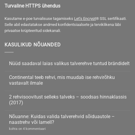
Turvaline HTTPS ühendus
Kasutame e-poe turvalisuse tagamiseks
Let’s Encrypt
® SSL sertifikaati.
Selle abil edastatakse andmed konfidentsiaalsete ja terviklikena läbi
privaatse krüpteeritud sidekanali.
KASULIKUD NÕUANDED
Nüüd saadaval laias valikus talverehve tuntud brändidelt
Nüüd
kohta
saadaval
kommentaare
Continental teeb rehvi, mis muudab ise rehvirõhku
laias
ei
valikus
ole
vastavalt ilmale
talverehve
tuntud
Continental
kohta
brändidelt
teeb
kommentaare
2 rehvisoovitust selleks talveks – soodsas hinnaklassis
rehvi,
ei
mis
ole
(2017)
muudab
ise
2
kohta
rehvirõhku
rehvisoovitust
kommentaare
Nõuanne: Kuidas valida talverehvid sõiduautole –
vastavalt
selleks
ei
ilmale
talveks
ole
naastrehv või lamell?
–
soodsas
Nõuanne:
kohta on 4 kommentaari
hinnaklassis
Kuidas