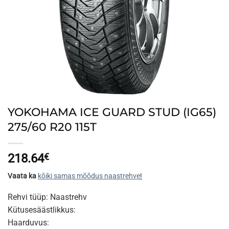
YOKOHAMA ICE GUARD STUD (IG65)
275/60 R20 115T
218.64
€
Vaata ka
kõiki samas mõõdus naastrehve
!
Rehvi tüüp: Naastrehv
Kütusesäästlikkus:
Haarduvus: