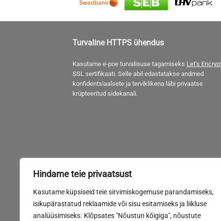
Turvaline HTTPS ühendus
Kasutame e-poe turvalisuse tagamiseks
Let’s Encryp
SSL sertifikaati. Selle abil edastatakse andmed
konfidentsiaalsete ja terviklikena läbi privaatse
krüpteeritud sidekanali.
Hindame teie privaatsust
Kasutame küpsiseid teie sirvimiskogemuse parandamiseks,
isikupärastatud reklaamide või sisu esitamiseks ja liikluse
analüüsimiseks. Klõpsates "Nõustun kõigiga", nõustute