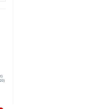
t)
20)