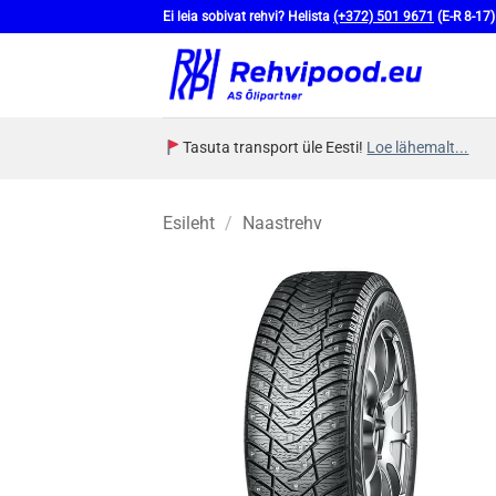
Skip
Ei leia sobivat rehvi? Helista
(+372) 501 9671
(E-R 8-17)
to
content
Tasuta transport üle Eesti!
Loe lähemalt...
Esileht
/
Naastrehv