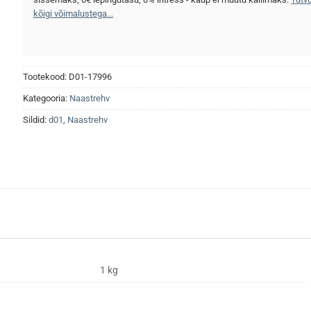
kõigi võimalustega...
Tootekood:
D01-17996
Kategooria:
Naastrehv
Sildid:
d01
,
Naastrehv
1 kg