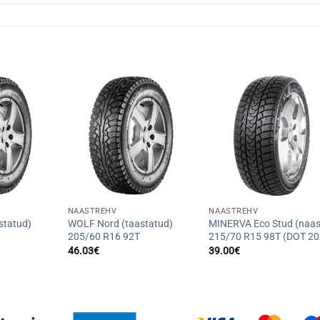
+
+
NAASTREHV
NAASTREHV
statud)
WOLF Nord (taastatud)
MINERVA Eco Stud (naas
205/60 R16 92T
215/70 R15 98T (DOT 20
46.03
€
39.00
€