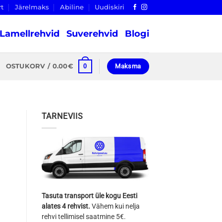
rt
Järelmaks
Abiline
Uudiskiri
Lamellrehvid
Suverehvid
Blogi
0
OSTUKORV /
0.00
€
Maksma
TARNEVIIS
Tasuta transport üle kogu Eesti
alates 4 rehvist.
Vähem kui nelja
rehvi tellimisel saatmine 5€.