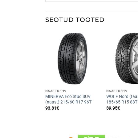
SEOTUD TOOTED
+
+
EHV
NAASTREHV
NAASTREHV
 Eco Stud (naast)
MINERVA Eco Stud SUV
WOLF Nord (taa
R14 82T
(naast) 215/60 R17 96T
185/65 R15 88T
93.81
€
39.95
€