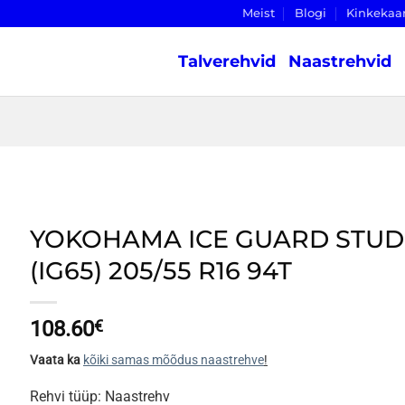
Meist
Blogi
Kinkekaa
Talverehvid
Naastrehvid
YOKOHAMA ICE GUARD STUD
(IG65) 205/55 R16 94T
108.60
€
Vaata ka
kõiki samas mõõdus naastrehve
!
Rehvi tüüp: Naastrehv