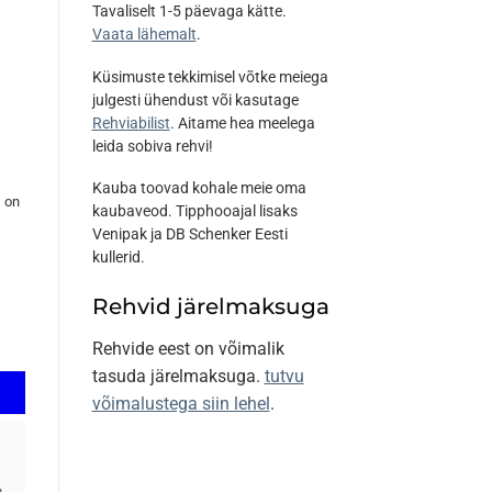
Tavaliselt 1-5 päevaga kätte.
Vaata lähemalt
.
Küsimuste tekkimisel võtke meiega
julgesti ühendust või kasutage
Rehviabilist
. Aitame hea meelega
leida sobiva rehvi!
Kauba toovad kohale meie oma
s on
kaubaveod. Tipphooajal lisaks
Venipak ja DB Schenker Eesti
kullerid.
Rehvid järelmaksuga
Rehvide eest on võimalik
tasuda järelmaksuga.
tutvu
võimalustega siin lehel
.
u