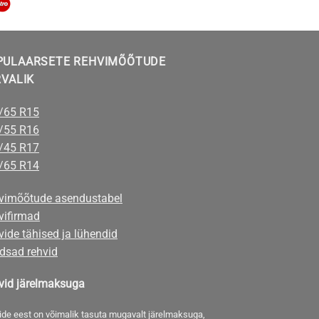
PULAARSETE REHVIMÕÕTUDE
RVALIK
/65 R15
/55 R16
/45 R17
/65 R14
vimõõtude asendustabel
vifirmad
ide tähised ja lühendid
dsad rehvid
vid järelmaksuga
ide eest on võimalik tasuta mugavalt järelmaksuga,