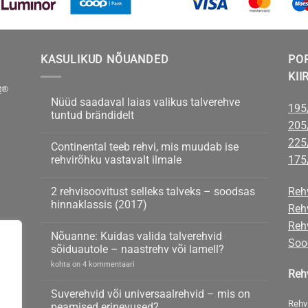
KASULIKUD NÕUANDED
PO
KII
t
®
Nüüd saadaval laias valikus talverehve
195
tuntud brändidelt
205
Nüüd
kohta
saadaval
kommentaare
225
Continental teeb rehvi, mis muudab ise
laias
ei
valikus
ole
rehvirõhku vastavalt ilmale
175
talverehve
tuntud
Continental
kohta
brändidelt
teeb
kommentaare
2 rehvisoovitust selleks talveks – soodsas
Reh
rehvi,
ei
mis
ole
hinnaklassis (2017)
Reh
muudab
ise
2
kohta
Rehv
rehvirõhku
rehvisoovitust
kommentaare
Nõuanne: Kuidas valida talverehvid
vastavalt
selleks
ei
Soo
ilmale
talveks
ole
sõiduautole – naastrehv või lamell?
–
soodsas
Nõuanne:
kohta on 4 kommentaari
hinnaklassis
Reh
Kuidas
(2017)
valida
talverehvid
Suverehvid või universaalrehvid – mis on
sõiduautole
Rehv
peamised erinevused?