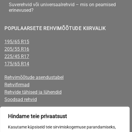
talverehvid
Suverehvid või universaalrehvid – mis on peamised
sõiduautole
erinevused?
–
naastrehv
Suverehvid
kohta
või
või
kommentaare
lamell?
universaalrehvid
ei
POPULAARSETE REHVIMÕÕTUDE KIIRVALIK
–
ole
mis
on
peamised
195/65 R15
erinevused?
205/55 R16
225/45 R17
175/65 R14
Rehvimõõtude asendustabel
Rehvifirmad
Rehvide tähised ja lühendid
Soodsad rehvid
Rehvid järelmaksuga
Hindame teie privaatsust
Rehvide eest on võimalik tasuta mugavalt järelmaksuga, mille taotlemise
Kasutame küpsiseid teie sirvimiskogemuse parandamiseks,
võimaluse leiate ostukorvist maksevõimaluste seast.