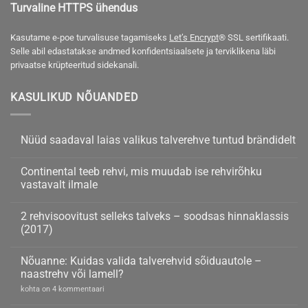
Turvaline HTTPS ühendus
Kasutame e-poe turvalisuse tagamiseks
Let’s Encrypt
® SSL sertifikaati.
Selle abil edastatakse andmed konfidentsiaalsete ja terviklikena läbi
privaatse krüpteeritud sidekanali.
KASULIKUD NÕUANDED
Nüüd saadaval laias valikus talverehve tuntud brändidelt
Nüüd
kohta
saadaval
kommentaare
Continental teeb rehvi, mis muudab ise rehvirõhku
laias
ei
valikus
ole
vastavalt ilmale
talverehve
tuntud
Continental
kohta
brändidelt
teeb
kommentaare
2 rehvisoovitust selleks talveks – soodsas hinnaklassis
rehvi,
ei
mis
ole
(2017)
muudab
ise
2
kohta
rehvirõhku
rehvisoovitust
kommentaare
Nõuanne: Kuidas valida talverehvid sõiduautole –
vastavalt
selleks
ei
ilmale
talveks
ole
naastrehv või lamell?
–
soodsas
Nõuanne:
kohta on 4 kommentaari
hinnaklassis
Kuidas
(2017)
valida