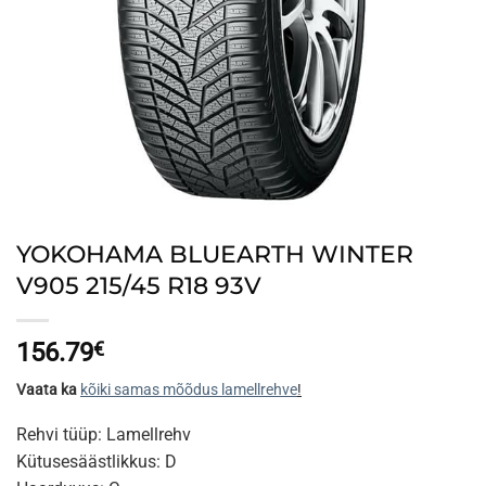
YOKOHAMA BLUEARTH WINTER
V905 215/45 R18 93V
156.79
€
Vaata ka
kõiki samas mõõdus lamellrehve
!
Rehvi tüüp: Lamellrehv
Kütusesäästlikkus: D