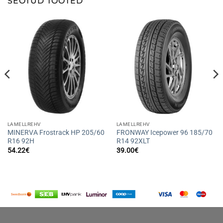
SEOTUD TOOTED
LAMELLREHV
LAMELLREHV
MINERVA Frostrack HP 205/60
FRONWAY Icepower 96 185/70
R16 92H
R14 92XLT
54.22
€
39.00
€