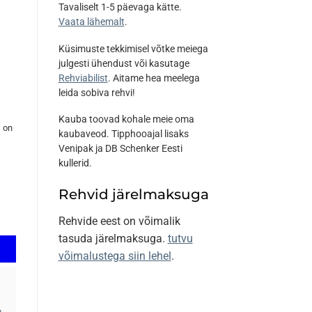
Tavaliselt 1-5 päevaga kätte.
Vaata lähemalt
.
Küsimuste tekkimisel võtke meiega
julgesti ühendust või kasutage
Rehviabilist
. Aitame hea meelega
leida sobiva rehvi!
Kauba toovad kohale meie oma
s on
kaubaveod. Tipphooajal lisaks
Venipak ja DB Schenker Eesti
kullerid.
Rehvid järelmaksuga
Rehvide eest on võimalik
tasuda järelmaksuga.
tutvu
võimalustega siin lehel
.
u