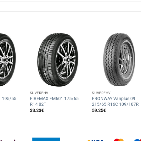
+
+
SUVEREHV
SUVEREHV
 195/55
FIREMAX FM601 175/65
FRONWAY Vanplus 09
R14 82T
215/65 R16C 109/107R
33.23
€
59.25
€