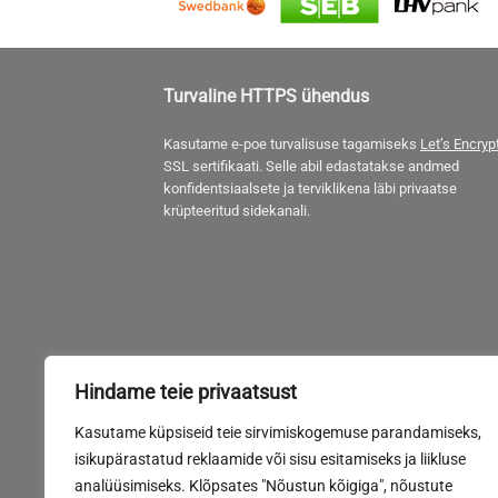
Turvaline HTTPS ühendus
Kasutame e-poe turvalisuse tagamiseks
Let’s Encryp
SSL sertifikaati. Selle abil edastatakse andmed
konfidentsiaalsete ja terviklikena läbi privaatse
krüpteeritud sidekanali.
Hindame teie privaatsust
Kasutame küpsiseid teie sirvimiskogemuse parandamiseks,
isikupärastatud reklaamide või sisu esitamiseks ja liikluse
analüüsimiseks. Klõpsates "Nõustun kõigiga", nõustute