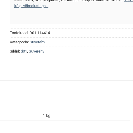
kõigi võimalustega...
Tootekood:
D01-114414
Kategooria:
Suverehv
Sildid:
d01
,
Suverehv
1 kg