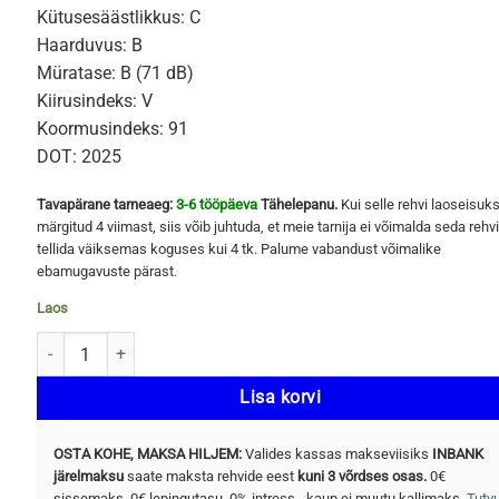
Kütusesäästlikkus: C
Haarduvus: B
Müratase: B (71 dB)
Kiirusindeks: V
Koormusindeks: 91
DOT: 2025
Tavapärane tarneaeg:
3-6 tööpäeva
Tähelepanu.
Kui selle rehvi laoseisuk
märgitud 4 viimast, siis võib juhtuda, et meie tarnija ei võimalda seda rehvi
tellida väiksemas koguses kui 4 tk. Palume vabandust võimalike
ebamugavuste pärast.
Laos
TRIANGLE EFFEXSPORT (TH202) 205/55 R16 91V kogus
Lisa korvi
OSTA KOHE, MAKSA HILJEM:
Valides kassas makseviisiks
INBANK
järelmaksu
saate maksta rehvide eest
kuni 3 võrdses osas.
0€
sissemaks, 0€ lepingutasu, 0% intress - kaup ei muutu kallimaks.
Tutv