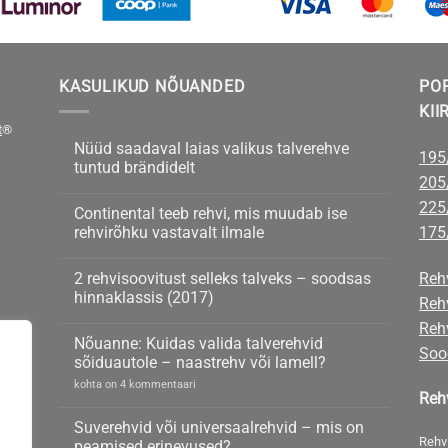
KASULIKUD NÕUANDED
PO
KII
t
®
Nüüd saadaval laias valikus talverehve
195
tuntud brändidelt
205
Nüüd
kohta
saadaval
kommentaare
225
Continental teeb rehvi, mis muudab ise
laias
ei
valikus
ole
rehvirõhku vastavalt ilmale
175
talverehve
tuntud
Continental
kohta
brändidelt
teeb
kommentaare
2 rehvisoovitust selleks talveks – soodsas
Reh
rehvi,
ei
mis
ole
hinnaklassis (2017)
Reh
muudab
ise
2
kohta
Rehv
rehvirõhku
rehvisoovitust
kommentaare
Nõuanne: Kuidas valida talverehvid
vastavalt
selleks
ei
Soo
ilmale
talveks
ole
sõiduautole – naastrehv või lamell?
–
soodsas
Nõuanne:
kohta on 4 kommentaari
hinnaklassis
Reh
Kuidas
(2017)
valida
talverehvid
Suverehvid või universaalrehvid – mis on
sõiduautole
Rehv
peamised erinevused?