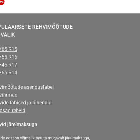
PULAARSETE REHVIMÕÕTUDE
RVALIK
/65 R15
/55 R16
/45 R17
/65 R14
vimõõtude asendustabel
vifirmad
ide tähised ja lühendid
dsad rehvid
vid järelmaksuga
ide eest on võimalik tasuta mugavalt järelmaksuga,