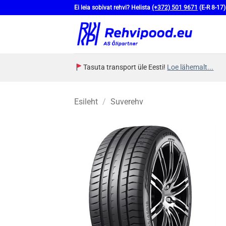
Skip
Ei leia sobivat rehvi? Helista
(+372) 501 9671
(E-R 8-17)
to
content
Tasuta transport üle Eesti!
Loe lähemalt...
Esileht
/
Suverehv