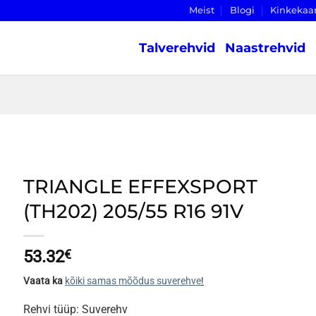
Meist
Blogi
Kinkekaa
Talverehvid
Naastrehvid
TRIANGLE EFFEXSPORT
(TH202) 205/55 R16 91V
53.32
€
Vaata ka
kõiki samas mõõdus suverehve
!
Rehvi tüüp: Suverehv