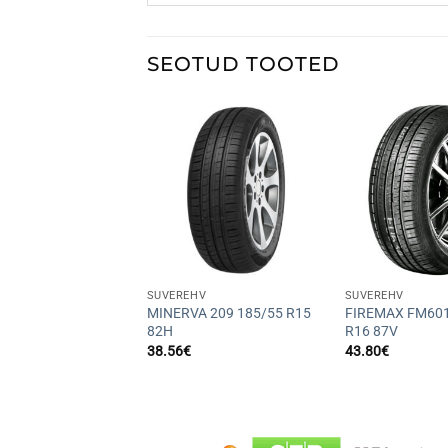
SEOTUD TOOTED
+
+
HV
SUVEREHV
SUVEREHV
A 209 175/65 R14
MINERVA 209 185/55 R15
FIREMAX FM601
82H
R16 87V
38.56
€
43.80
€