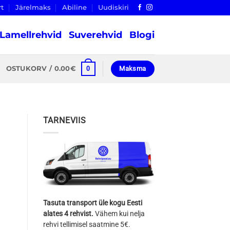
rt
Järelmaks
Abiline
Uudiskiri
Lamellrehvid
Suverehvid
Blogi
0
OSTUKORV /
0.00
€
Maksma
TARNEVIIS
Tasuta transport üle kogu Eesti
alates 4 rehvist.
Vähem kui nelja
rehvi tellimisel saatmine 5€.