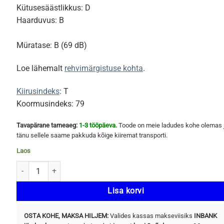
Kütusesäästlikkus: D
Haarduvus: B
Müratase: B (69 dB)
Loe lähemalt
rehvimärgistuse kohta
.
Kiirusindeks
: T
Koormusindeks: 79
Tavapärane tarneaeg:
1-3 tööpäeva.
Toode on meie ladudes kohe olemas 
tänu sellele saame pakkuda kõige kiiremat transporti.
Laos
SUNWIDE RS-Zero 155/80 R13 79T kogus
Lisa korvi
OSTA KOHE, MAKSA HILJEM:
Valides kassas makseviisiks
INBANK