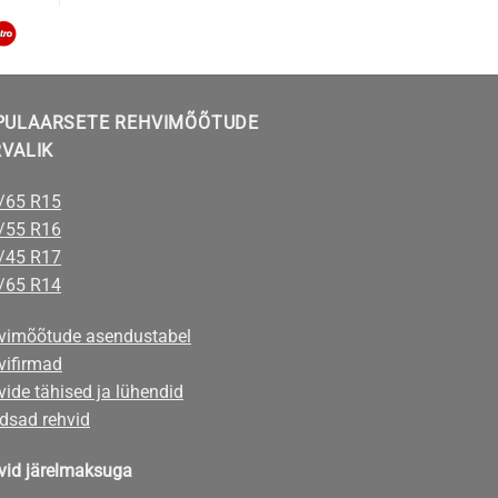
PULAARSETE REHVIMÕÕTUDE
RVALIK
/65 R15
/55 R16
/45 R17
/65 R14
vimõõtude asendustabel
vifirmad
ide tähised ja lühendid
dsad rehvid
vid järelmaksuga