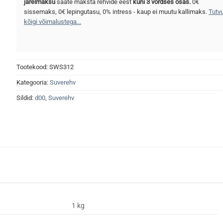
järelmaksu
saate maksta rehvide eest
kuni 3 võrdses osas.
0€
sissemaks, 0€ lepingutasu, 0% intress - kaup ei muutu kallimaks.
Tutv
kõigi võimalustega...
Tootekood:
SWS312
Kategooria:
Suverehv
Sildid:
d00
,
Suverehv
1 kg