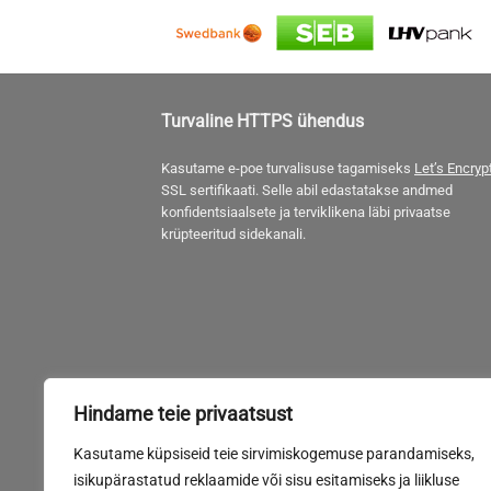
Turvaline HTTPS ühendus
Kasutame e-poe turvalisuse tagamiseks
Let’s Encryp
SSL sertifikaati. Selle abil edastatakse andmed
konfidentsiaalsete ja terviklikena läbi privaatse
krüpteeritud sidekanali.
Hindame teie privaatsust
Kasutame küpsiseid teie sirvimiskogemuse parandamiseks,
isikupärastatud reklaamide või sisu esitamiseks ja liikluse