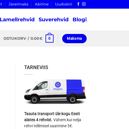
rt
Järelmaks
Abiline
Uudiskiri
Lamellrehvid
Suverehvid
Blogi
0
OSTUKORV /
0.00
€
Maksma
TARNEVIIS
Tasuta transport üle kogu Eesti
alates 4 rehvist.
Vähem kui nelja
rehvi tellimisel saatmine 5€.