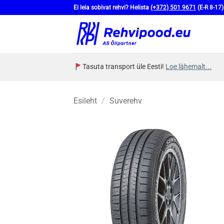
Skip
Ei leia sobivat rehvi? Helista
(+372) 501 9671
(E-R 8-17)
to
content
Tasuta transport üle Eesti!
Loe lähemalt...
Esileht
/
Suverehv