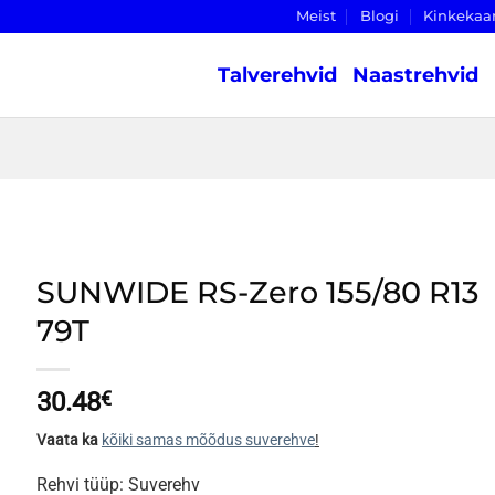
Meist
Blogi
Kinkekaa
Talverehvid
Naastrehvid
SUNWIDE RS-Zero 155/80 R13
79T
30.48
€
Vaata ka
kõiki samas mõõdus suverehve
!
Rehvi tüüp: Suverehv