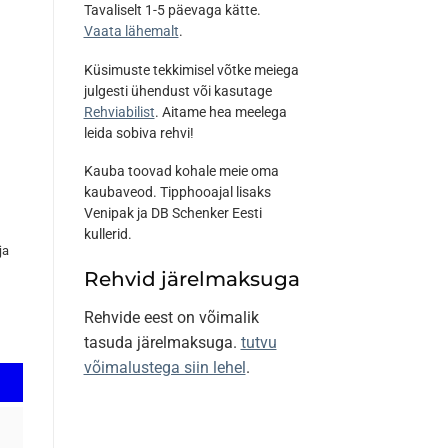
Tavaliselt 1-5 päevaga kätte.
Vaata lähemalt
.
Küsimuste tekkimisel võtke meiega
julgesti ühendust või kasutage
Rehviabilist
. Aitame hea meelega
leida sobiva rehvi!
Kauba toovad kohale meie oma
kaubaveod. Tipphooajal lisaks
Venipak ja DB Schenker Eesti
kullerid.
ja
Rehvid järelmaksuga
Rehvide eest on võimalik
tasuda järelmaksuga.
tutvu
võimalustega siin lehel
.