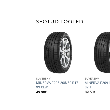
SEOTUD TOOTED
+
+
HV
SUVEREHV
SUVEREHV
Y Vanplus 09
MINERVA F205 205/50 R17
MINERVA F209 
 R16C 109/107R
93 XLW
82H
49.98
€
39.50
€