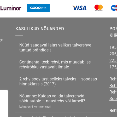
KASULIKUD NÕUANDED
PO
KII
t
®
Nüüd saadaval laias valikus talverehve
195
tuntud brändidelt
205
Nüüd
kohta
saadaval
kommentaare
225
Continental teeb rehvi, mis muudab ise
laias
ei
valikus
ole
rehvirõhku vastavalt ilmale
175
talverehve
tuntud
Continental
kohta
brändidelt
teeb
kommentaare
2 rehvisoovitust selleks talveks – soodsas
Reh
rehvi,
ei
mis
ole
hinnaklassis (2017)
Reh
muudab
ise
2
kohta
Rehv
rehvirõhku
rehvisoovitust
kommentaare
Nõuanne: Kuidas valida talverehvid
vastavalt
selleks
ei
Soo
ilmale
talveks
ole
sõiduautole – naastrehv või lamell?
–
soodsas
Nõuanne:
kohta on 4 kommentaari
hinnaklassis
Reh
Kuidas
(2017)
valida
talverehvid