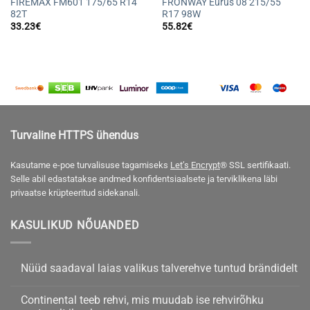
FIREMAX FM601 175/65 R14
FRONWAY Eurus 08 215/55
82T
R17 98W
33.23
€
55.82
€
Turvaline HTTPS ühendus
Kasutame e-poe turvalisuse tagamiseks
Let’s Encrypt
® SSL sertifikaati.
Selle abil edastatakse andmed konfidentsiaalsete ja terviklikena läbi
privaatse krüpteeritud sidekanali.
KASULIKUD NÕUANDED
Nüüd saadaval laias valikus talverehve tuntud brändidelt
Nüüd
kohta
saadaval
kommentaare
Continental teeb rehvi, mis muudab ise rehvirõhku
laias
ei
valikus
ole