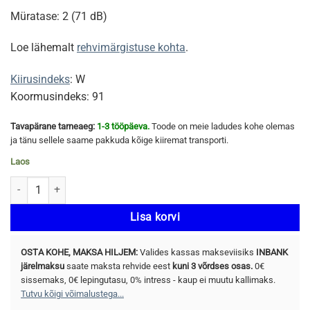
Müratase: 2 (71 dB)
Loe lähemalt
rehvimärgistuse kohta
.
Kiirusindeks
: W
Koormusindeks: 91
Tavapärane tarneaeg:
1-3 tööpäeva.
Toode on meie ladudes kohe olemas
ja tänu sellele saame pakkuda kõige kiiremat transporti.
Laos
MINERVA F205 215/50 R17 91W kogus
Lisa korvi
OSTA KOHE, MAKSA HILJEM:
Valides kassas makseviisiks
INBANK
järelmaksu
saate maksta rehvide eest
kuni 3 võrdses osas.
0€
sissemaks, 0€ lepingutasu, 0% intress - kaup ei muutu kallimaks.
Tutvu kõigi võimalustega...