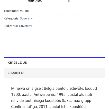
Tootekood:
MS181
Kategooria:
Suverehv
Sildid:
d00
,
Suverehv
KIRJELDUS
LISAINFO
Minerva on algselt Belgia päritolu ettevõte, loodud
1900. aastal Antwerpenis. 1995. aastal alustati
rehvide tootmisega koostöös Saksamaa grupp
Continental’iga, 2011. aastal tehti koostööd