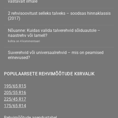
vastavalt ilmale
talverehve
tuntud
Continental
kohta
brändidelt
teeb
kommentaare
2 rehvisoovitust selleks talveks – soodsas hinnaklassis
rehvi,
ei
mis
ole
(2017)
muudab
ise
2
kohta
rehvirõhku
rehvisoovitust
kommentaare
Nõuanne: Kuidas valida talverehvid sõiduautole –
vastavalt
selleks
ei
ilmale
talveks
ole
naastrehv või lamell?
–
soodsas
Nõuanne:
kohta on 4 kommentaari
hinnaklassis
Kuidas
(2017)
valida
talverehvid
Suverehvid või universaalrehvid – mis on peamised
sõiduautole
erinevused?
–
naastrehv
Suverehvid
kohta
või
või
kommentaare
lamell?
universaalrehvid
ei
POPULAARSETE REHVIMÕÕTUDE KIIRVALIK
–
ole
mis
on
peamised
195/65 R15
erinevused?
205/55 R16
225/45 R17
175/65 R14
Rehvimõõtude asendustabel