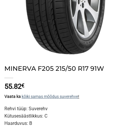
MINERVA F205 215/50 R17 91W
55.82
€
Vaata ka
kõiki samas mõõdus suverehve
!
Rehvi tüüp: Suverehv
Kütusesäästlikkus: C
Haarduvus: B