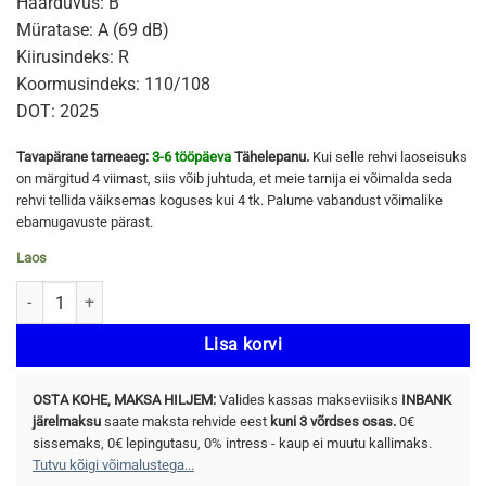
Haarduvus: B
Müratase: A (69 dB)
Kiirusindeks: R
Koormusindeks: 110/108
DOT: 2025
Tavapärane tarneaeg:
3-6 tööpäeva
Tähelepanu.
Kui selle rehvi laoseisuks
on märgitud 4 viimast, siis võib juhtuda, et meie tarnija ei võimalda seda
rehvi tellida väiksemas koguses kui 4 tk. Palume vabandust võimalike
ebamugavuste pärast.
Laos
LASSA TRANSWAY 3 195/75 R16C 110/108R kogus
Lisa korvi
OSTA KOHE, MAKSA HILJEM:
Valides kassas makseviisiks
INBANK
järelmaksu
saate maksta rehvide eest
kuni 3 võrdses osas.
0€
sissemaks, 0€ lepingutasu, 0% intress - kaup ei muutu kallimaks.
Tutvu kõigi võimalustega...