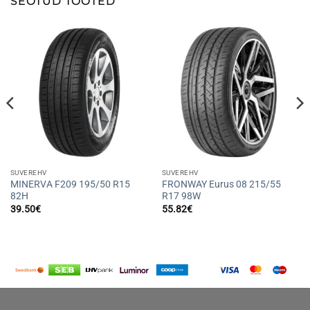
SEOTUD TOOTED
SUVEREHV
SUVEREHV
MINERVA F209 195/50 R15
FRONWAY Eurus 08 215/55
82H
R17 98W
39.50
€
55.82
€