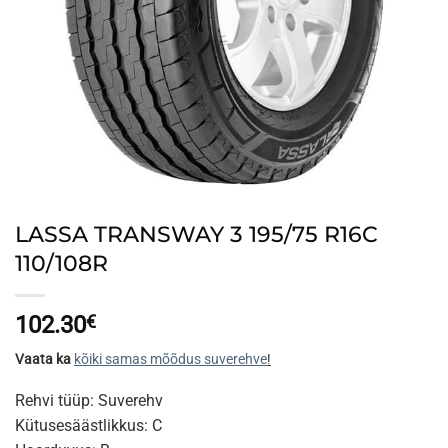
LASSA TRANSWAY 3 195/75 R16C
110/108R
102.30
€
Vaata ka
kõiki samas mõõdus suverehve
!
Rehvi tüüp: Suverehv
Kütusesäästlikkus: C