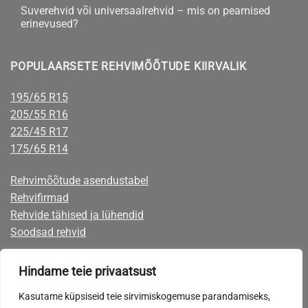
talverehvid
Suverehvid või universaalrehvid – mis on peamised
sõiduautole
erinevused?
–
naastrehv
Suverehvid
kohta
või
või
kommentaare
lamell?
universaalrehvid
ei
POPULAARSETE REHVIMÕÕTUDE KIIRVALIK
–
ole
mis
on
peamised
195/65 R15
erinevused?
205/55 R16
225/45 R17
175/65 R14
Rehvimõõtude asendustabel
Rehvifirmad
Rehvide tähised ja lühendid
Soodsad rehvid
Rehvid järelmaksuga
Hindame teie privaatsust
Rehvide eest on võimalik tasuta mugavalt järelmaksuga, mille taotlemise
Kasutame küpsiseid teie sirvimiskogemuse parandamiseks,
võimaluse leiate ostukorvist maksevõimaluste seast.