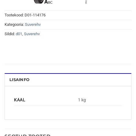
Tootekood:
D01-114176
Kategooria:
Suverehv
Sildid:
d01
,
Suverehv
LISAINFO
KAAL
1 kg