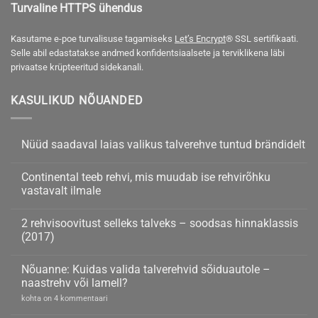
Turvaline HTTPS ühendus
Kasutame e-poe turvalisuse tagamiseks
Let’s Encrypt
® SSL sertifikaati.
Selle abil edastatakse andmed konfidentsiaalsete ja terviklikena läbi
privaatse krüpteeritud sidekanali.
KASULIKUD NÕUANDED
Nüüd saadaval laias valikus talverehve tuntud brändidelt
Nüüd
kohta
saadaval
kommentaare
Continental teeb rehvi, mis muudab ise rehvirõhku
laias
ei
valikus
ole
vastavalt ilmale
talverehve
tuntud
Continental
kohta
brändidelt
teeb
kommentaare
2 rehvisoovitust selleks talveks – soodsas hinnaklassis
rehvi,
ei
mis
ole
(2017)
muudab
ise
2
kohta
rehvirõhku
rehvisoovitust
kommentaare
Nõuanne: Kuidas valida talverehvid sõiduautole –
vastavalt
selleks
ei
ilmale
talveks
ole
naastrehv või lamell?
–
soodsas
Nõuanne:
kohta on 4 kommentaari
hinnaklassis
Kuidas
(2017)
valida