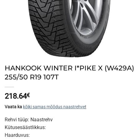
HANKOOK WINTER I*PIKE X (W429A)
255/50 R19 107T
218.64
€
Vaata ka
kõiki samas mõõdus naastrehve
!
Rehvi tüüp: Naastrehv
Kütusesäästlikkus:
Haarduvus: