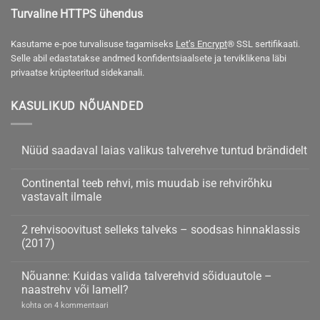
Turvaline HTTPS ühendus
Kasutame e-poe turvalisuse tagamiseks
Let’s Encrypt
® SSL sertifikaati.
Selle abil edastatakse andmed konfidentsiaalsete ja terviklikena läbi
privaatse krüpteeritud sidekanali.
KASULIKUD NÕUANDED
Nüüd saadaval laias valikus talverehve tuntud brändidelt
Nüüd
kohta
saadaval
kommentaare
Continental teeb rehvi, mis muudab ise rehvirõhku
laias
ei
valikus
ole
vastavalt ilmale
talverehve
tuntud
Continental
kohta
brändidelt
teeb
kommentaare
2 rehvisoovitust selleks talveks – soodsas hinnaklassis
rehvi,
ei
mis
ole
(2017)
muudab
ise
2
kohta
rehvirõhku
rehvisoovitust
kommentaare
Nõuanne: Kuidas valida talverehvid sõiduautole –
vastavalt
selleks
ei
ilmale
talveks
ole
naastrehv või lamell?
–
soodsas
Nõuanne:
kohta on 4 kommentaari
hinnaklassis
Kuidas