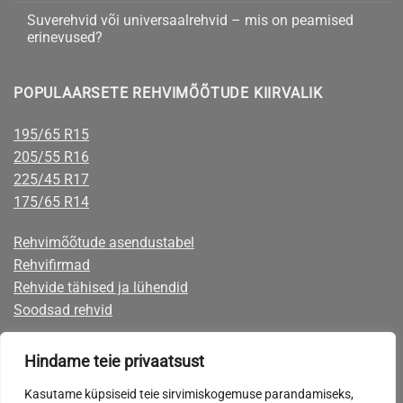
(2017)
valida
talverehvid
Suverehvid või universaalrehvid – mis on peamised
sõiduautole
erinevused?
–
naastrehv
Suverehvid
kohta
või
või
kommentaare
lamell?
universaalrehvid
ei
POPULAARSETE REHVIMÕÕTUDE KIIRVALIK
–
ole
mis
on
peamised
195/65 R15
erinevused?
205/55 R16
225/45 R17
175/65 R14
Rehvimõõtude asendustabel
Rehvifirmad
Rehvide tähised ja lühendid
Soodsad rehvid
Rehvid järelmaksuga
Hindame teie privaatsust
Rehvide eest on võimalik tasuta mugavalt järelmaksuga, mille taotlemise
Kasutame küpsiseid teie sirvimiskogemuse parandamiseks,