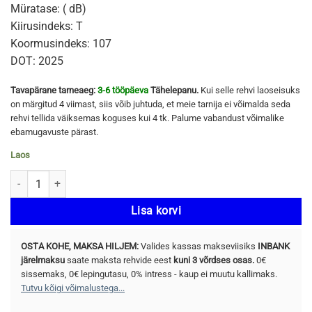
Müratase: ( dB)
Kiirusindeks: T
Koormusindeks: 107
DOT: 2025
Tavapärane tarneaeg:
3-6 tööpäeva
Tähelepanu.
Kui selle rehvi laoseisuks
on märgitud 4 viimast, siis võib juhtuda, et meie tarnija ei võimalda seda
rehvi tellida väiksemas koguses kui 4 tk. Palume vabandust võimalike
ebamugavuste pärast.
Laos
HANKOOK WINTER I*PIKE X (W429A) 255/50 R19 107T kogus
Lisa korvi
OSTA KOHE, MAKSA HILJEM:
Valides kassas makseviisiks
INBANK
järelmaksu
saate maksta rehvide eest
kuni 3 võrdses osas.
0€
sissemaks, 0€ lepingutasu, 0% intress - kaup ei muutu kallimaks.
Tutvu kõigi võimalustega...