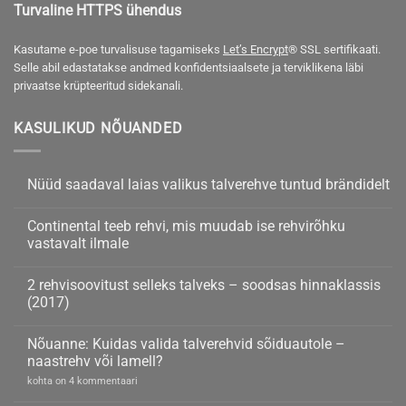
Turvaline HTTPS ühendus
Kasutame e-poe turvalisuse tagamiseks
Let’s Encrypt
® SSL sertifikaati.
Selle abil edastatakse andmed konfidentsiaalsete ja terviklikena läbi
privaatse krüpteeritud sidekanali.
KASULIKUD NÕUANDED
Nüüd saadaval laias valikus talverehve tuntud brändidelt
Nüüd
kohta
saadaval
kommentaare
Continental teeb rehvi, mis muudab ise rehvirõhku
laias
ei
valikus
ole
vastavalt ilmale
talverehve
tuntud
Continental
kohta
brändidelt
teeb
kommentaare
2 rehvisoovitust selleks talveks – soodsas hinnaklassis
rehvi,
ei
mis
ole
(2017)
muudab
ise
2
kohta
rehvirõhku
rehvisoovitust
kommentaare
Nõuanne: Kuidas valida talverehvid sõiduautole –
vastavalt
selleks
ei
ilmale
talveks
ole
naastrehv või lamell?
–
soodsas
Nõuanne:
kohta on 4 kommentaari
hinnaklassis
Kuidas
(2017)
valida