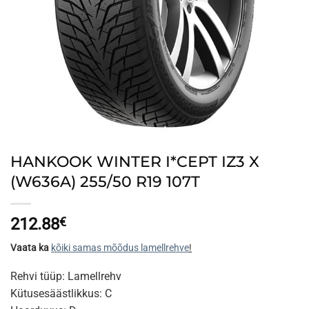
HANKOOK WINTER I*CEPT IZ3 X
(W636A) 255/50 R19 107T
212.88
€
Vaata ka
kõiki samas mõõdus lamellrehve
!
Rehvi tüüp: Lamellrehv
Kütusesäästlikkus: C