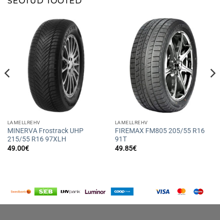
SEOTUD TOOTED
LAMELLREHV
LAMELLREHV
MINERVA Frostrack UHP
FIREMAX FM805 205/55 R16
215/55 R16 97XLH
91T
49.00
€
49.85
€