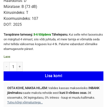
Haarduvus: D
Müratase: B (73 dB)
Kiirusindeks: T
Koormusindeks: 107
DOT: 2025
Tavapärane tarneaeg:
3-6 tööpäeva
Tähelepanu.
Kui selle rehvi laoseisuks
on märgitud 4 viimast, siis võib juhtuda, et meie tarnija ei võimalda seda
rehvi tellida väiksemas koguses kui 4 tk. Palume vabandust võimalike
ebamugavuste pärast.
Laos
HANKOOK WINTER I*CEPT IZ3 X (W636A) 255/50 R19 107T kogus
Lisa korvi
OSTA KOHE, MAKSA HILJEM:
Valides kassas makseviisiks
INBANK
järelmaksu
saate maksta rehvide eest
kuni 3 võrdses osas.
0€
sissemaks, 0€ lepingutasu, 0% intress - kaup ei muutu kallimaks.
Tutvu kõigi võimalustega...