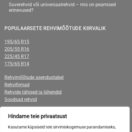
talverehvid
Suverehvid või universaalrehvid – mis on peamised
sõiduautole
erinevused?
–
naastrehv
Suverehvid
kohta
või
või
kommentaare
lamell?
universaalrehvid
ei
POPULAARSETE REHVIMÕÕTUDE KIIRVALIK
–
ole
mis
on
peamised
195/65 R15
erinevused?
205/55 R16
225/45 R17
175/65 R14
Rehvimõõtude asendustabel
Rehvifirmad
Rehvide tähised ja lühendid
Soodsad rehvid
Rehvid järelmaksuga
Hindame teie privaatsust
Rehvide eest on võimalik tasuta mugavalt järelmaksuga, mille taotlemise
Kasutame küpsiseid teie sirvimiskogemuse parandamiseks,
võimaluse leiate ostukorvist maksevõimaluste seast.