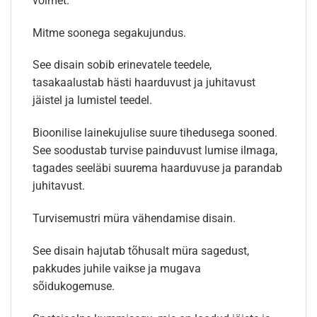
võimet.
Mitme soonega segakujundus.
See disain sobib erinevatele teedele,
tasakaalustab hästi haarduvust ja juhitavust
jäistel ja lumistel teedel.
Bioonilise lainekujulise suure tihedusega sooned.
See soodustab turvise painduvust lumise ilmaga,
tagades seeläbi suurema haarduvuse ja parandab
juhitavust.
Turvisemustri müra vähendamise disain.
See disain hajutab tõhusalt müra sagedust,
pakkudes juhile vaikse ja mugava
sõidukogemuse.