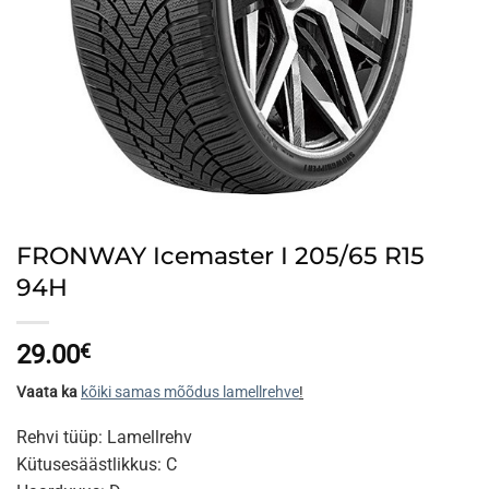
FRONWAY Icemaster I 205/65 R15
94H
29.00
€
Vaata ka
kõiki samas mõõdus lamellrehve
!
Rehvi tüüp: Lamellrehv
Kütusesäästlikkus: C