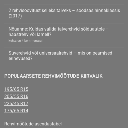
tuntud
Continental
kohta
brändidelt
teeb
kommentaare
2 rehvisoovitust selleks talveks – soodsas hinnaklassis
rehvi,
ei
mis
ole
(2017)
muudab
ise
2
kohta
rehvirõhku
rehvisoovitust
kommentaare
Nõuanne: Kuidas valida talverehvid sõiduautole –
vastavalt
selleks
ei
ilmale
talveks
ole
naastrehv või lamell?
–
soodsas
Nõuanne:
kohta on 4 kommentaari
hinnaklassis
Kuidas
(2017)
valida
talverehvid
Suverehvid või universaalrehvid – mis on peamised
sõiduautole
erinevused?
–
naastrehv
Suverehvid
kohta
või
või
kommentaare
lamell?
universaalrehvid
ei
POPULAARSETE REHVIMÕÕTUDE KIIRVALIK
–
ole
mis
on
peamised
195/65 R15
erinevused?
205/55 R16
225/45 R17
175/65 R14
Rehvimõõtude asendustabel