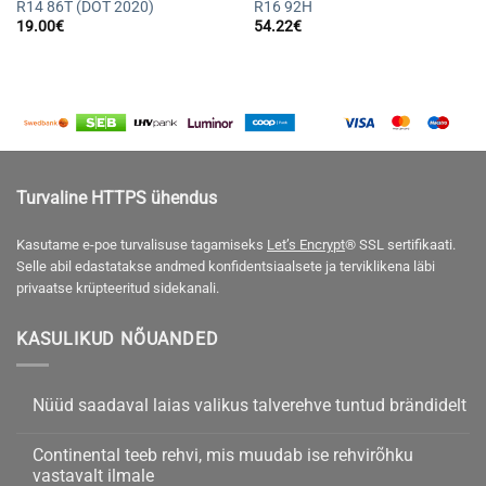
R14 86T (DOT 2020)
R16 92H
19.00
€
54.22
€
Turvaline HTTPS ühendus
Kasutame e-poe turvalisuse tagamiseks
Let’s Encrypt
® SSL sertifikaati.
Selle abil edastatakse andmed konfidentsiaalsete ja terviklikena läbi
privaatse krüpteeritud sidekanali.
KASULIKUD NÕUANDED
Nüüd saadaval laias valikus talverehve tuntud brändidelt
Nüüd
kohta
saadaval
kommentaare
Continental teeb rehvi, mis muudab ise rehvirõhku
laias
ei
valikus
ole
vastavalt ilmale
talverehve