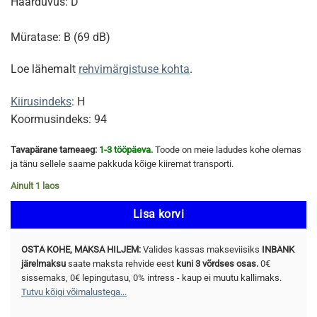
Haarduvus: D
Müratase: B (69 dB)
Loe lähemalt
rehvimärgistuse kohta
.
Kiirusindeks
: H
Koormusindeks: 94
Tavapärane tarneaeg:
1-3 tööpäeva.
Toode on meie ladudes kohe olemas
ja tänu sellele saame pakkuda kõige kiiremat transporti.
Ainult 1 laos
Lisa korvi
OSTA KOHE, MAKSA HILJEM:
Valides kassas makseviisiks
INBANK
järelmaksu
saate maksta rehvide eest
kuni 3 võrdses osas.
0€
sissemaks, 0€ lepingutasu, 0% intress - kaup ei muutu kallimaks.
Tutvu kõigi võimalustega...