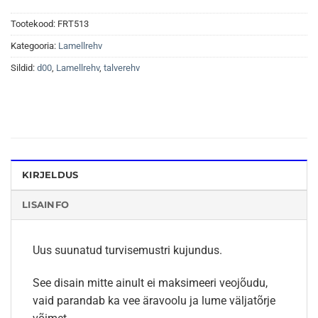
Tootekood:
FRT513
Kategooria:
Lamellrehv
Sildid:
d00
,
Lamellrehv
,
talverehv
KIRJELDUS
LISAINFO
Uus suunatud turvisemustri kujundus.
See disain mitte ainult ei maksimeeri veojõudu,
vaid parandab ka vee äravoolu ja lume väljatõrje